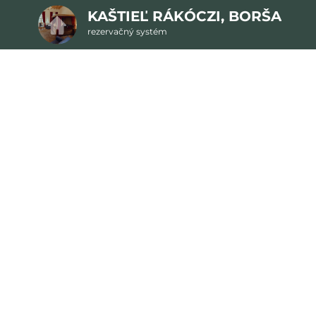
KAŠTIEĽ RÁKÓCZI, BORŠA
rezervačný systém
2. Doplnkové služby
u
rte
Pr